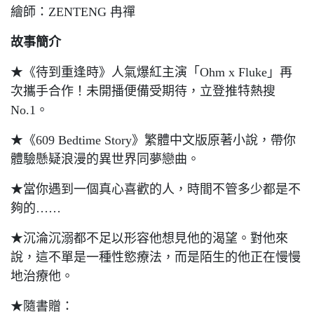
繪師：ZENTENG 冉禪
故事簡介
★《待到重逢時》人氣爆紅主演「Ohm x Fluke」再
次攜手合作！未開播便備受期待，立登推特熱搜
No.1。
★《609 Bedtime Story》繁體中文版原著小說，帶你
體驗懸疑浪漫的異世界同夢戀曲。
★當你遇到一個真心喜歡的人，時間不管多少都是不
夠的……
★沉淪沉溺都不足以形容他想見他的渴望。對他來
說，這不單是一種性慾療法，而是陌生的他正在慢慢
地治療他。
★隨書贈：