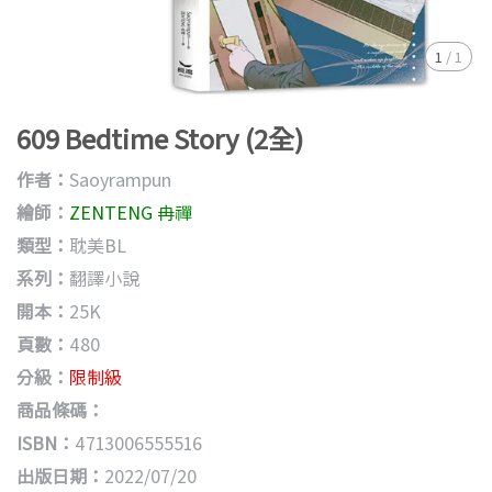
1
/
1
609 Bedtime Story (2全)
作者：
Saoyrampun
繪師：
ZENTENG 冉禪
類型：
耽美BL
系列：
翻譯小說
開本：
25K
頁數：
480
分級：
限制級
商品條碼：
ISBN：
4713006555516
出版日期：
2022/07/20