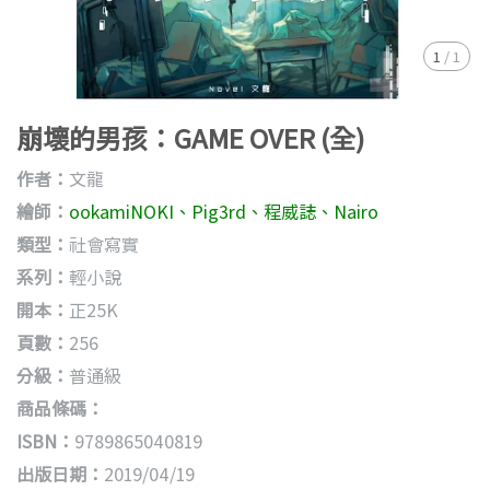
1
/
1
崩壞的男孩：GAME OVER (全)
作者：
文龍
繪師：
ookamiNOKI、Pig3rd、程威誌、Nairo
類型：
社會寫實
系列：
輕小說
開本：
正25K
頁數：
256
分級：
普通級
商品條碼：
ISBN：
9789865040819
出版日期：
2019/04/19