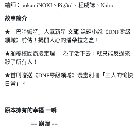
繪師：ookamiNOKI、Pig3rd、程威誌、Nairo
故事簡介
★「巴哈姆特」人氣新星 文龍 話題小說《DNF零級
領域》前傳！揭開人心的潘朵拉之盒！
★顛覆校園霸凌定理──為了活下去，就只能反過來
殺了所有人！
★首刷贈送《DNF零級領域》漫畫別冊「三人的愉快
日常」。
原本擁有的幸福 一瞬
== 崩潰 ==