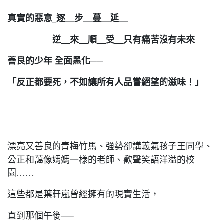
真實的惡意_逐＿步＿蔓＿延＿
逆＿來＿順＿受＿只有痛苦沒有未來
善良的少年 全面黑化──
「反正都要死，不如讓所有人品嘗絕望的滋味！」
漂亮又善良的青梅竹馬、強勢卻講義氣孩子王同學、
公正和藹像媽媽一樣的老師、歡聲笑語洋溢的校
園……
這些都是葉軒嵐曾經擁有的現實生活，
直到那個午後──