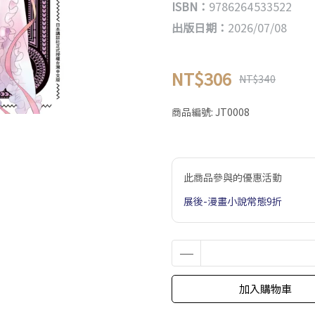
ISBN：
9786264533522
出版日期：
2026/07/08
NT$306
NT$340
商品編號:
JT0008
此商品參與的優惠活動
展後-漫畫小說常態9折
加入購物車