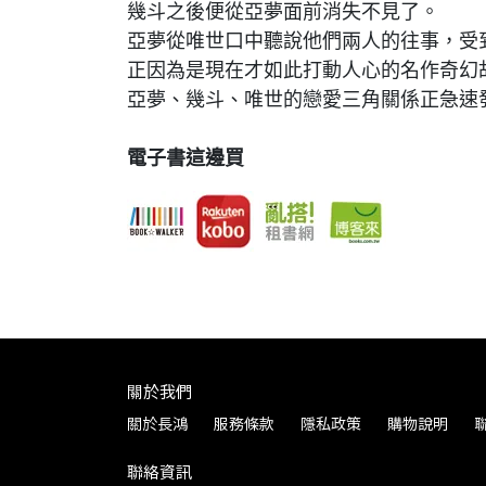
幾斗之後便從亞夢面前消失不見了。
亞夢從唯世口中聽說他們兩人的往事，受
正因為是現在才如此打動人心的名作奇幻
亞夢、幾斗、唯世的戀愛三角關係正急速
電子書這邊買
關於我們
關於長鴻
服務條款
隱私政策
購物說明
聯絡資訊