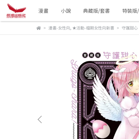
漫畫
小說
典藏版/套書
特裝版
漫畫-女性向
,
★活動-檔期女性向新書
守護甜心 