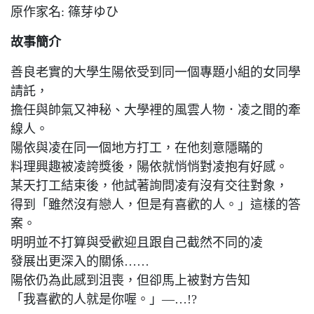
原作家名: 篠芽ゆひ
故事簡介
善良老實的大學生陽依受到同一個專題小組的女同學
請託，
擔任與帥氣又神秘、大學裡的風雲人物．凌之間的牽
線人。
陽依與凌在同一個地方打工，在他刻意隱瞞的
料理興趣被凌誇獎後，陽依就悄悄對凌抱有好感。
某天打工結束後，他試著詢問凌有沒有交往對象，
得到「雖然沒有戀人，但是有喜歡的人。」這樣的答
案。
明明並不打算與受歡迎且跟自己截然不同的凌
發展出更深入的關係……
陽依仍為此感到沮喪，但卻馬上被對方告知
「我喜歡的人就是你喔。」—…!?