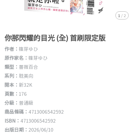
1
/
2
你那閃耀的目光 (全) 首刷限定版
作者：
篠芽ゆひ
原作家名：
篠芽ゆひ
類型：
薔薇百合
系列：
耽美向
開本：
新32K
頁數：
176
分級：
普通級
商品條碼：
4713006542592
ISBN：
4713006542592
出版日期：
2026/06/10