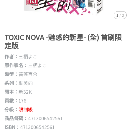
1
/
2
TOXIC NOVA -魅惑的新星- (全) 首刷限
定版
作者：
三栖よこ
原作家名：
三栖よこ
類型：
薔薇百合
系列：
耽美向
開本：
新32K
頁數：
176
分級：
限制級
商品條碼：
4713006542561
ISBN：
4713006542561