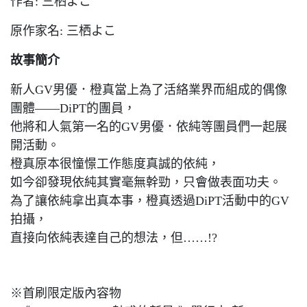
作者: 三栖よこ
原作家名: 三栖よこ
故事簡介
新人GV男優．橙真當上為了活絡業界而組成的偶像
團體——DiPT的團員，
他將和人氣第一名的GV男優．依純等團員們一起展
開活動。
橙真原本很憧憬工作態度真誠的依純，
如今卻發現依純其實毫無幹勁，只會做表面功夫。
為了讓依純拿出真本事，橙真透過DiPT活動中的GV
拍攝，
直接向依純表達自己的想法，但……!?
※首刷限定版內容物