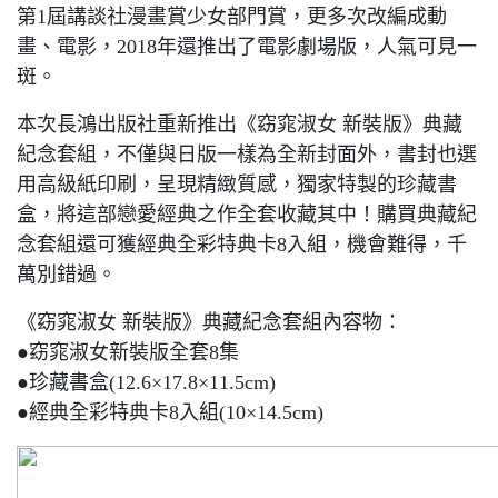
第1屆講談社漫畫賞少女部門賞，更多次改編成動
畫、電影，2018年還推出了電影劇場版，人氣可見一
斑。
本次長鴻出版社重新推出《窈窕淑女 新裝版》典藏
紀念套組，不僅與日版一樣為全新封面外，書封也選
用高級紙印刷，呈現精緻質感，獨家特製的珍藏書
盒，將這部戀愛經典之作全套收藏其中！購買典藏紀
念套組還可獲經典全彩特典卡8入組，機會難得，千
萬別錯過。
《窈窕淑女 新裝版》典藏紀念套組內容物：
●窈窕淑女新裝版全套8集
●珍藏書盒(12.6×17.8×11.5cm)
●經典全彩特典卡8入組(10×14.5cm)