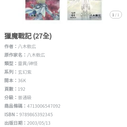
1
/
1
獵魔戰記 (27全)
作者：
八木教広
原作家名：
八木教広
類型：
靈異/神怪
系列：
玄幻紫
開本：
36K
頁數：
192
分級：
普通級
商品條碼：
4713006547092
ISBN：
9789865392345
出版日期：
2003/05/13