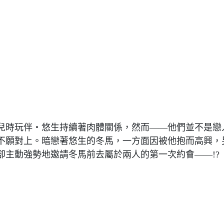
兒時玩伴‧悠生持續著肉體關係，然而——他們並不是戀
不願對上。暗戀著悠生的冬馬，一方面因被他抱而高興，
卻主動強勢地邀請冬馬前去屬於兩人的第一次約會——!?