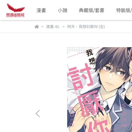
漫畫
小說
典藏版/套書
特裝版
漫畫-BL
明天、我想討厭你 (全)