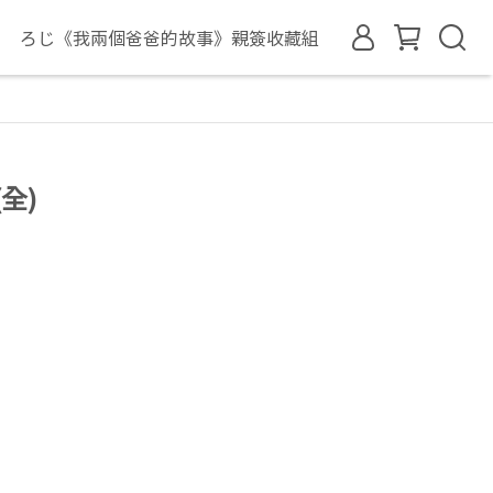
ろじ《我兩個爸爸的故事》親簽收藏組
全)