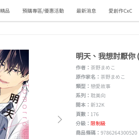
/精品
預購專區/優惠活動
最新消息
愛創作CxC
明天、我想討厭你 (
作者：
茶野まめこ
原作家名：
茶野まめこ
類型：
戀愛故事
系列：
耽美向
開本：
新32K
頁數：
176
分級：
限制級
商品條碼：
9786264300520