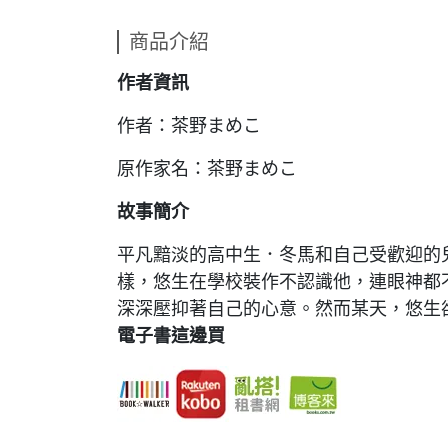
商品介紹
作者資訊
作者：茶野まめこ
原作家名：茶野まめこ
故事簡介
平凡黯淡的高中生．冬馬和自己受歡迎的
樣，悠生在學校裝作不認識他，連眼神都
深深壓抑著自己的心意。然而某天，悠生
電子書這邊買