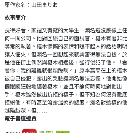
原作家名：山田まりお
故事簡介
長得好看、家裡又有錢的大學生．瀨名還沒應徵上任
何一間公司。他對回絕自己的面試官．椹木有著非比
尋常的執著。椹木慵懶的表情和瞧不起人的話語明明
讓人惱火，但瀨名一回想起來就興奮得無法自拔。於
是他在街上偶然與椹木相遇後，強行侵犯了他。「看
著你，我的雞雞就很煩躁啊。」原本高高在上的椹木
被自己侵犯，露出的哭臉讓瀨名無法忘懷，他開始像
個跟蹤狂般地纏著椹木，並且不論何時何地對他出
手。椹木雖然做出抗拒的樣子，但不知為何沒有徹底
拒絕他，有時甚至流露溫柔的態度。瀨名對這樣的他
越陷越深，但……
電子書這邊買