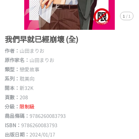
1
/
1
我們早就已經崩壞 (全)
作者：
山田まりお
原作家名：
山田まりお
類型：
戀愛故事
系列：
耽美向
開本：
新32K
頁數：
208
分級：
限制級
商品條碼：
9786260083793
ISBN：
9786260083793
出版日期：
2024/01/17