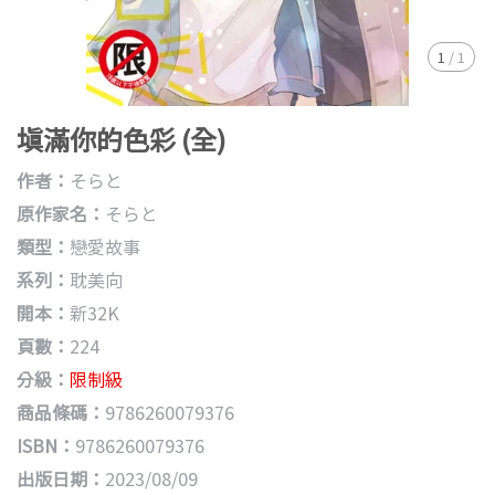
1
/
1
填滿你的色彩 (全)
作者：
そらと
原作家名：
そらと
類型：
戀愛故事
系列：
耽美向
開本：
新32K
頁數：
224
分級：
限制級
商品條碼：
9786260079376
ISBN：
9786260079376
出版日期：
2023/08/09