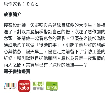
原作家名：そらと
故事簡介
接案設計師．矢野咲與染著眩目紅髮的大學生．優相
遇了。對以青澀模樣搭訕自己的優，咲起了惡作劇的
念頭，邀請他一起看色色的電影。但優在之後卻滿臉
通紅地約了咲做「後續的事」，引起了他些許的施虐
心與情慾。隔天早上，優在走之前留下了字跡工整的
紙條，咲則默默目送他離開。原以為只是一夜激情的
兩人之間，其實早已有了深厚的連結——？
電子書這邊買