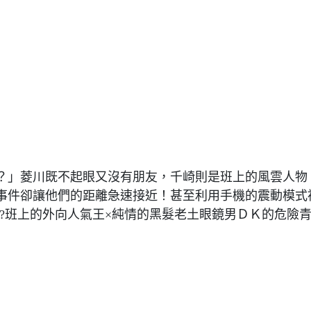
？」菱川既不起眼又沒有朋友，千崎則是班上的風雲人物
事件卻讓他們的距離急速接近！甚至利用手機的震動模式
?班上的外向人氣王×純情的黑髮老土眼鏡男ＤＫ的危險