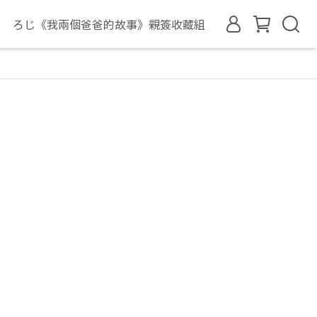
ろじ《我兩個爸爸的故事》親簽收藏組