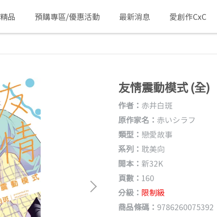
/精品
預購專區/優惠活動
最新消息
愛創作CxC
友情震動模式 (全)
作者：
赤井白斑
原作家名：
赤いシラフ
類型：
戀愛故事
系列：
耽美向
開本：
新32K
頁數：
160
分級：
限制級
商品條碼：
9786260075392