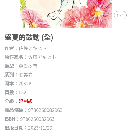
1
/
1
盛夏的鼓動 (全)
作者：
佐藤アキヒト
原作家名：
佐藤アキヒト
類型：
戀愛故事
系列：
耽美向
開本：
新32K
頁數：
152
分級：
限制級
商品條碼：
9786260082963
ISBN：
9786260082963
出版日期：
2023/11/29