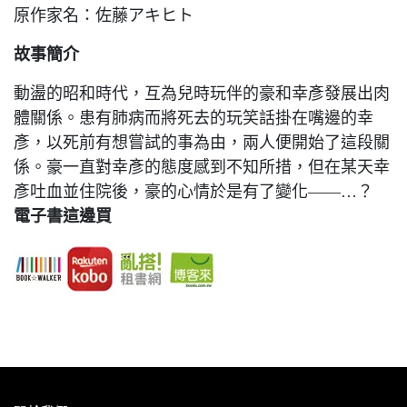
原作家名：佐藤アキヒト
故事簡介
動盪的昭和時代，互為兒時玩伴的豪和幸彥發展出肉
體關係。患有肺病而將死去的玩笑話掛在嘴邊的幸
彥，以死前有想嘗試的事為由，兩人便開始了這段關
係。豪一直對幸彥的態度感到不知所措，但在某天幸
彥吐血並住院後，豪的心情於是有了變化——…？
電子書這邊買