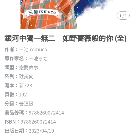
1
/
1
銀河中獨一無二 如野薔薇般的你 (全)
作者：
三池 romuco
原作家名：
三池ろむこ
類型：
戀愛故事
系列：
耽美向
開本：
新32K
頁數：
192
分級：
普通級
商品條碼：
9786260072414
ISBN：
9786260072414
出版日期：
2023/04/19