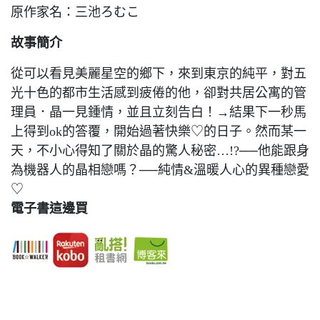
原作家名：三池ろむこ
故事簡介
從可以看見美麗星空的鄉下，來到東京的純平，對五
光十色的都市生活感到疲倦的他，卻對共居公寓的管
理員．晶一見鍾情，並且立刻告白！→結果下一秒馬
上得到ok的答覆，開始過著快樂♡的日子。然而某一
天，不小心得知了關於晶的驚人秘密…!?──他能跟身
為機器人的晶相戀嗎？──純情&溫暖人心的異種戀愛
♡
電子書這邊買