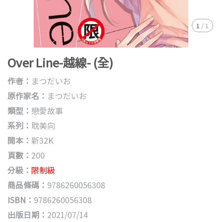
1
/
1
Over Line-越線- (全)
作者：
まつだいお
原作家名：
まつだいお
類型：
戀愛故事
系列：
耽美向
開本：
新32K
頁數：
200
分級：
限制級
商品條碼：
9786260056308
ISBN：
9786260056308
出版日期：
2021/07/14