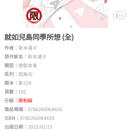
1
/
1
就如兒島同學所想 (全)
作者：
新本浦子
原作家名：
新本浦子
類型：
戀愛故事
系列：
耽美向
開本：
新32K
頁數：
192
分級：
限制級
商品條碼：
9786260064655
ISBN：
9786260064655
出版日期：
2022/02/23