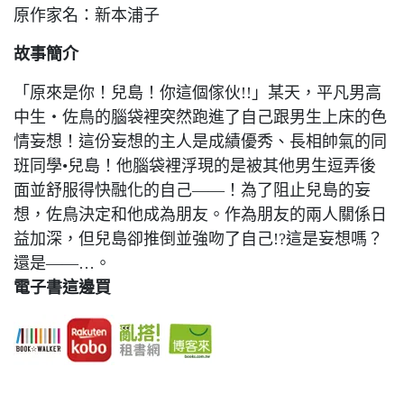
原作家名：新本浦子
故事簡介
「原來是你！兒島！你這個傢伙!!」某天，平凡男高
中生‧佐鳥的腦袋裡突然跑進了自己跟男生上床的色
情妄想！這份妄想的主人是成績優秀、長相帥氣的同
班同學•兒島！他腦袋裡浮現的是被其他男生逗弄後
面並舒服得快融化的自己——！為了阻止兒島的妄
想，佐鳥決定和他成為朋友。作為朋友的兩人關係日
益加深，但兒島卻推倒並強吻了自己!?這是妄想嗎？
還是——…。
電子書這邊買