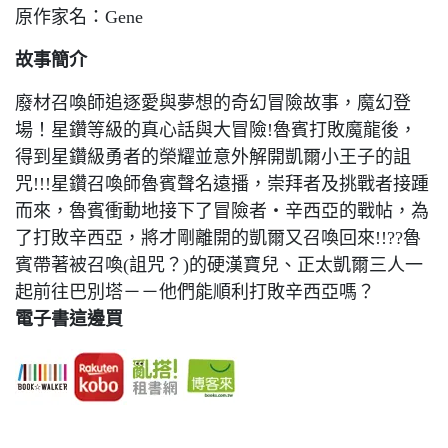
原作家名：Gene
故事簡介
廢材召喚師追逐愛與夢想的奇幻冒險故事，魔幻登
場！星鑽等級的真心話與大冒險!魯賓打敗魔龍後，
得到星鑽級勇者的榮耀並意外解開凱爾小王子的詛
咒!!!星鑽召喚師魯賓聲名遠播，崇拜者及挑戰者接踵
而來，魯賓衝動地接下了冒險者‧辛西亞的戰帖，為
了打敗辛西亞，將才剛離開的凱爾又召喚回來!!??魯
賓帶著被召喚(詛咒？)的硬漢寶兒、正太凱爾三人一
起前往巴別塔－－他們能順利打敗辛西亞嗎？
電子書這邊買