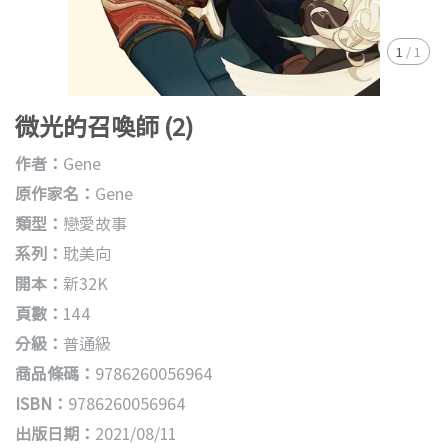
1
/
1
微光的召喚師 (2)
作者：
Gene
原作家名：
Gene
類型：
戀愛故事
系列：
耽美向
開本：
新32K
頁數：
144
分級：
普通級
商品條碼：
9786260056964
ISBN：
9786260056964
出版日期：
2021/08/11