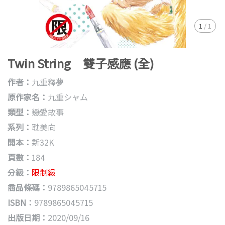
1
/
1
Twin String 雙子感應 (全)
作者：
九重釋夢
原作家名：
九重シャム
類型：
戀愛故事
系列：
耽美向
開本：
新32K
頁數：
184
分級：
限制級
商品條碼：
9789865045715
ISBN：
9789865045715
出版日期：
2020/09/16