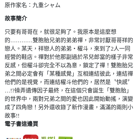
原作家名：九重シャム
故事簡介
只要有哥哥在，就很足夠了。我原本是這麼想
的…………雙胞胎兄弟的弟弟禪，非常討厭哥哥祥的
戀人。某天，祥戀人的弟弟‧櫂斗，來到了2人一同
經營的鞋店。禪對於他那副過於吊兒郎當的樣子非常
反感，但櫂斗卻完全不以為意，鎖定了禪！雙胞胎兄
弟之間必定會有「某種感覺」互相連結彼此，連結禪
他們的是視覺，而連結櫂斗他們的，居然是〝快感〞
…!?操弄遺傳因子最終，在這個只會誕生「雙胞胎」
的世界中，兩對兄弟之間的愛也因此開始動搖，演變
成了四角戀！另外還收錄了新作漫畫，滿滿的兩則小
故事!!
電子書這邊買