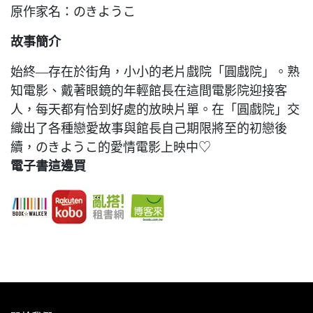
原作家名：のきようこ
故事簡介
始終—存在於街角，小小的老片戲院「圓戲院」。熟
知電影、戴著眼鏡的年輕館長在這間電影院迎接客
人，每天都有恰到好處的放映片單。在「圓戲院」交
織出了各種戀愛故事與館長自己期限將至的初戀後
續，のきようこ的愛情電影上映中♡
電子書這邊買