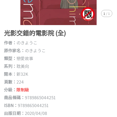
1
/
1
光影交錯的電影院 (全)
作者：
のきようこ
原作家名：
のきようこ
類型：
戀愛故事
系列：
耽美向
開本：
新32K
頁數：
224
分級：
限制級
商品條碼：
9789865044251
ISBN：
9789865044251
出版日期：
2020/04/08