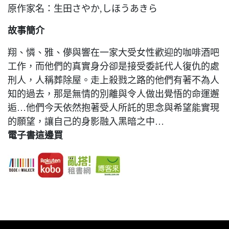
原作家名：生田さやか,しほうあきら
故事簡介
翔、憐、雅、儚與響在一家大受女性歡迎的咖啡酒吧
工作，而他們的真實身分卻是接受委託代人復仇的處
刑人，人稱葬除屋。走上殺戮之路的他們有著不為人
知的過去，那是無情的別離與令人做出覺悟的命運邂
逅…他們今天依然抱著受人所託的思念與希望能實現
的願望，讓自己的身影融入黑暗之中…
電子書這邊買