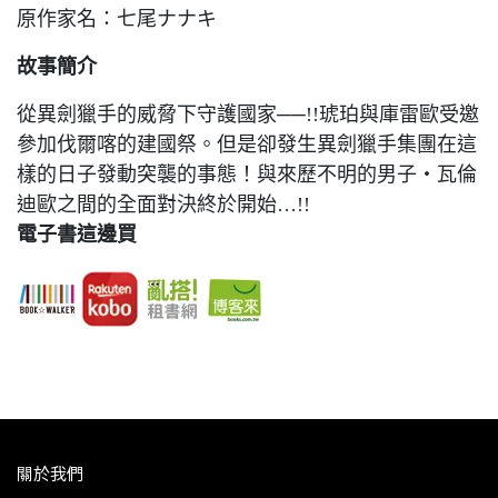
原作家名：七尾ナナキ
故事簡介
從異劍獵手的威脅下守護國家──!!琥珀與庫雷歐受邀
參加伐爾喀的建國祭。但是卻發生異劍獵手集團在這
樣的日子發動突襲的事態！與來歷不明的男子‧瓦倫
迪歐之間的全面對決終於開始…!!
電子書這邊買
關於我們