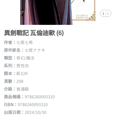
1
/
1
異劍戰記 瓦倫迪歐 (6)
作者：
七尾七希
原作家名：
七尾ナナキ
類型：
奇幻/魔法
系列：
男性向
開本：
新32K
頁數：
208
分級：
普通級
商品條碼：
9786260093310
ISBN：
9786260093310
出版日期：
2024/10/30