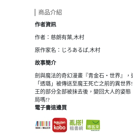
商品介紹
作者資訊
作者：慈朗有葉,木村
原作家名：じろあるば,木村
故事簡介
劍與魔法的奇幻漫畫『青金石‧世界』，
「透璐」被傳送至魔王死亡之前的異世界
王的部分全部被抹去後，變回大人的姿態
局嗎!?
電子書這邊買