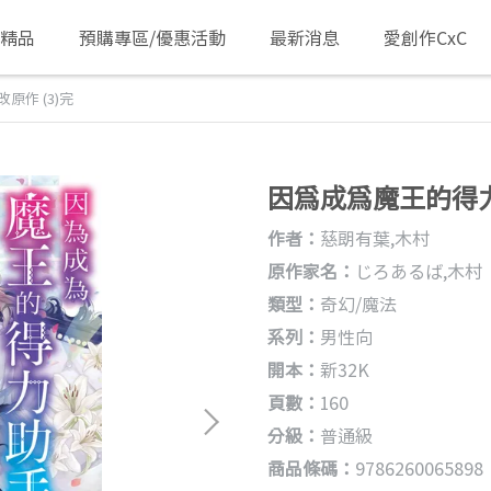
/精品
預購專區/優惠活動
最新消息
愛創作CxC
作 (3)完
因為成為魔王的得力
作者：
慈朗有葉,木村
原作家名：
じろあるば,木村
類型：
奇幻/魔法
系列：
男性向
開本：
新32K
頁數：
160
分級：
普通級
商品條碼：
9786260065898