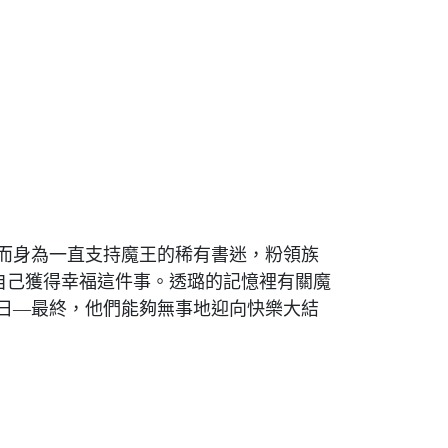
而身為一直支持魔王的稀有書迷，粉領族
自己獲得幸福這件事。透璐的記憶裡有關魔
日—最終，他們能夠無事地迎向快樂大結