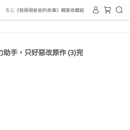
ろじ《我兩個爸爸的故事》親簽收藏組
助手，只好惡改原作 (3)完