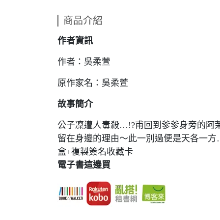
商品介紹
作者資訊
作者：吳柔萱
原作家名：吳柔萱
故事簡介
公子凜遭人毒殺…!?甫回到爹爹身旁的
留在身邊的理由～此一別過便是天各一方…
盒+複製簽名收藏卡
電子書這邊買