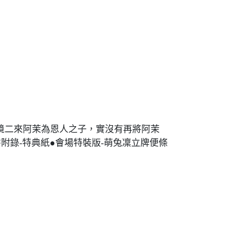
境二來阿茉為恩人之子，實沒有再將阿茉
附錄-特典紙●會場特裝版-萌兔凜立牌便條