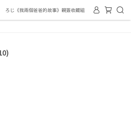
ろじ《我兩個爸爸的故事》親簽收藏組
0)