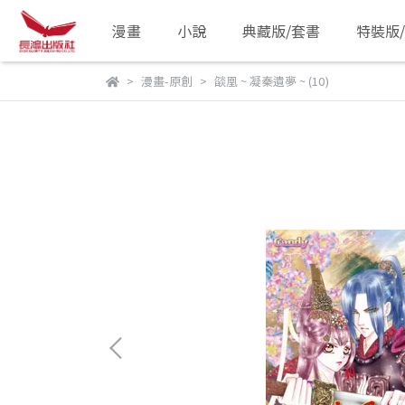
漫畫
小說
典藏版/套書
特裝版
漫畫-原創
燄凰 ~ 凝秦遺夢 ~ (10)