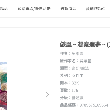
/精品
預購專區/優惠活動
最新消息
愛創作CxC
燄凰 ~ 凝秦遺夢 ~ (1
作者：
吳柔萱
原作家名：
吳柔萱
類型：
奇幻/魔法
系列：
女性向
開本：
32K
頁數：
176
分級：
普通級
商品條碼：
9789575169664