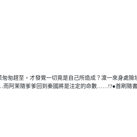
阿茉匆匆趕至，才發覺一切竟是自己所造成？凜一來身處險
而阿茉隨爹爹回到秦國將是注定的命數……!?●首刷隨書