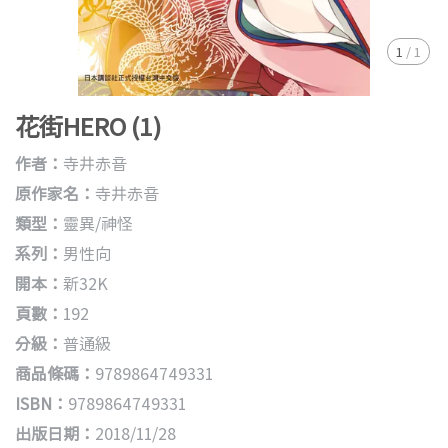
1
/
1
花街HERO (1)
作者：
寺井赤音
原作家名：
寺井赤音
類型：
靈異/神怪
系列：
男性向
開本：
新32K
頁數：
192
分級：
普通級
商品條碼：
9789864749331
ISBN：
9789864749331
出版日期：
2018/11/28