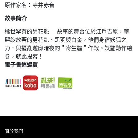
原作家名：寺井赤音
故事簡介
稀世罕有的男花魁──故事的舞台位於江戶吉原，華
麗綻放著的男花魁．黑羽與白金，他們身宿妖狐之
力，與擾亂遊廓暗夜的＂寄生體＂作戰。妖艷動作繪
卷，就此揭幕！
電子書這邊買
關於我們