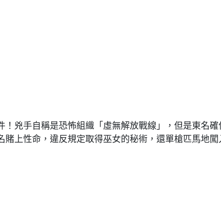
件！兇手自稱是恐怖組織「虛無解放戰線」，但是東名確
名賭上性命，違反規定取得巫女的秘術，還單槍匹馬地闖入