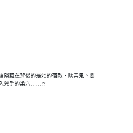
信隱藏在背後的是她的宿敵‧馱業鬼。要
兇手的巢穴……!?