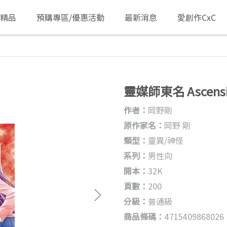
/精品
預購專區/優惠活動
最新消息
愛創作CxC
靈媒師東名 Ascensio
作者：
岡野剛
原作家名：
岡野 剛
類型：
靈異/神怪
系列：
男性向
開本：
32K
頁數：
200
分級：
普通級
商品條碼：
4715409868026