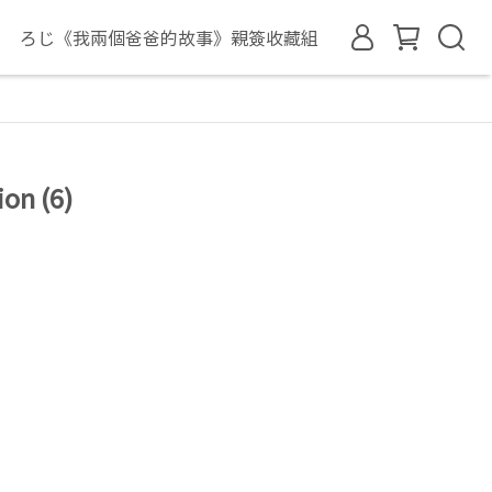
ろじ《我兩個爸爸的故事》親簽收藏組
n (6)