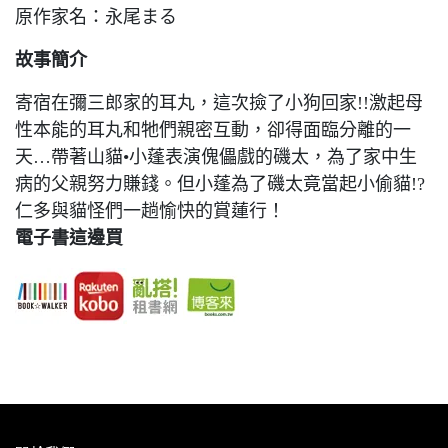
原作家名：永尾まる
故事簡介
寄宿在彌三郎家的耳丸，這次撿了小狗回家!!激起母
性本能的耳丸和牠們親密互動，卻得面臨分離的一
天…帶著山貓•小蓬表演傀儡戲的磯太，為了家中生
病的父親努力賺錢。但小蓬為了磯太竟當起小偷貓!?
仁多與貓怪們一趟愉快的賞蓮行！
電子書這邊買