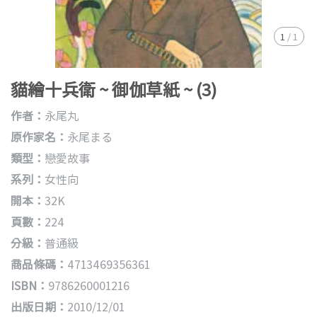
1
/
1
貓繪十兵衛 ~ 御伽草紙 ~ (3)
作者：
永尾丸
原作家名：
永尾まる
類型：
戀愛故事
系列：
女性向
開本：
32K
頁數：
224
分級：
普通級
商品條碼：
4713469356361
ISBN：
9786260001216
出版日期：
2010/12/01