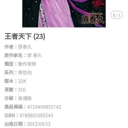
1
/
1
王者天下 (23)
作者：
原泰久
原作家名：
原 泰久
類型：
動作冒險
系列：
男性向
開本：
32K
頁數：
210
分級：
普通級
商品條碼：
4715409852742
ISBN：
9789865393243
出版日期：
2012/09/12