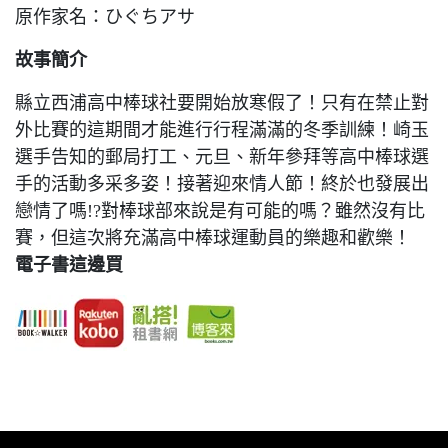
原作家名：ひぐちアサ
故事簡介
縣立西浦高中棒球社要開始放寒假了！只有在禁止對
外比賽的這期間才能進行行程滿滿的冬季訓練！崎玉
選手告知的郵局打工、元旦、新年參拜等高中棒球選
手的活動多采多姿！接著迎來情人節！終於也發展出
戀情了嗎!?對棒球部來說是有可能的嗎？雖然沒有比
賽，但這次將充滿高中棒球運動員的樂趣和歡樂！
電子書這邊買