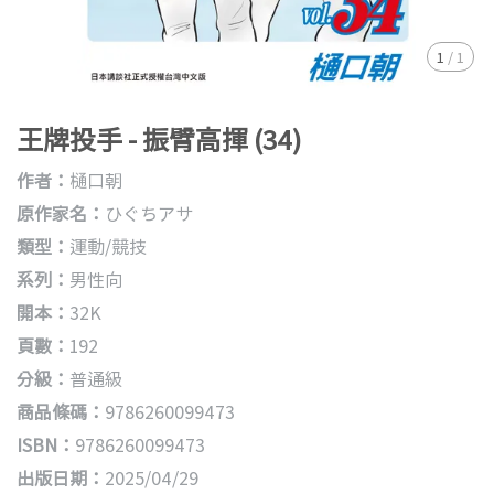
1
/
1
王牌投手 - 振臂高揮 (34)
作者：
樋口朝
原作家名：
ひぐちアサ
類型：
運動/競技
系列：
男性向
開本：
32K
頁數：
192
分級：
普通級
商品條碼：
9786260099473
ISBN：
9786260099473
出版日期：
2025/04/29