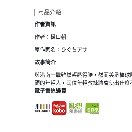
商品介紹
作者資訊
作者：樋口朝
原作家名：ひぐちアサ
故事簡介
與港南一戰雖然輕鬆得勝，然而美丞棒球
頭的年輕人，兩位年輕教練將會使出什麼不
電子書這邊買