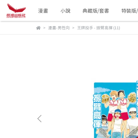
漫畫
小說
典藏版/套書
特裝版
漫畫-男性向
王牌投手 - 振臂高揮 (11)