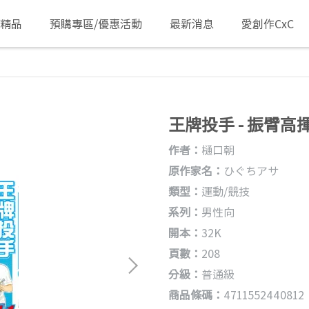
/精品
預購專區/優惠活動
最新消息
愛創作CxC
王牌投手 - 振臂高揮 
作者：
樋口朝
原作家名：
ひぐちアサ
類型：
運動/競技
系列：
男性向
開本：
32K
頁數：
208
分級：
普通級
商品條碼：
4711552440812