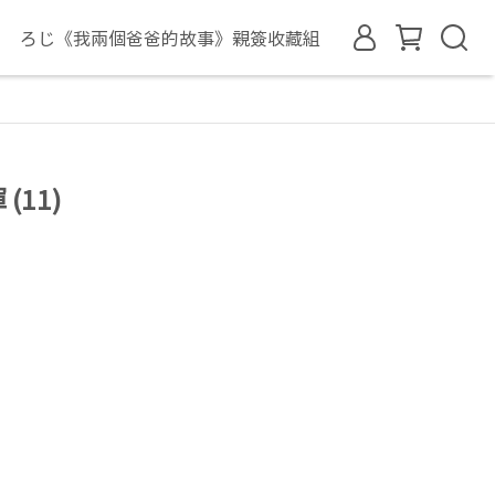
ろじ《我兩個爸爸的故事》親簽收藏組
(11)