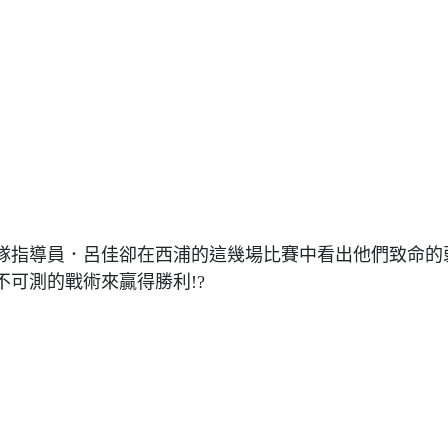
隊指導員．呂佳卻在西浦的這幾場比賽中看出他們致命的
可測的戰術來贏得勝利!?