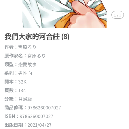
1
/
1
我們大家的河合莊 (8)
作者：
宮原るり
原作家名：
宮原るり
類型：
戀愛故事
系列：
男性向
開本：
32K
頁數：
184
分級：
普通級
商品條碼：
9786260007027
ISBN：
9786260007027
出版日期：
2021/04/27