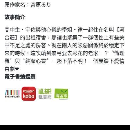
原作家名：宮原るり
故事簡介
高中生‧宇佐與他心儀的學姐‧律一起住在名叫【河
合莊】的出租宿舍，那裡也聚集了一群個性上有些美
中不足之處的房客。就在兩人的險惡關係終於穩定下
來的時候，這次輪到麻弓要去彩花的老家！？〝倫理
觀〞與〝純潔心靈〞一起下落不明！一個屋簷下愛情
喜劇❤
電子書這邊買