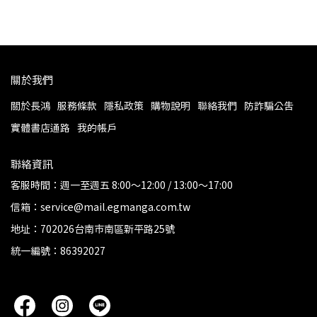
關於我們
關於長鴻
服務條款
隱私政策
購物說明
聯絡我們
防詐騙公告
實體書店通路
我的帳戶
聯絡資訊
客服時間：週一至週五 8:00～12:00 / 13:00～17:00
信箱：service@mail.egmanga.com.tw
地址：702026台南市南區新平路25號
統一編號：86392027