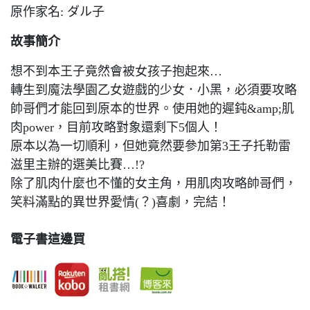
原作家名: ダル子
故事簡介
想不到本王子竟然會被女孩子抱起來…
轉生到魔法學園乙女遊戲的少女．小黑，必須要攻略
帥哥們才能回到原本的世界。使用她的遲鈍&amp;肌
肉power，目前攻略對象還剩下5個人！
原本以為一切順利，但她竟然要參加第3王子托勒雷
滋里主辦的選美比賽…!?
除了肌肉什麼也不懂的女主角，用肌肉攻略帥哥們，
笑料滿點的異世界愛情(？)喜劇，完結！
電子書這邊買