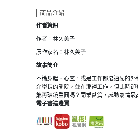
商品介紹
作者資訊
作者：林久美子
原作家名：林久美子
故事簡介
不論身體、心靈，或是工作都最速配的外
介學長的醫院，並在那裡工作，但此時卻
能再破鏡重圓嗎？開業醫篇，感動劇情最
電子書這邊買