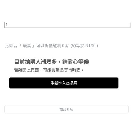
此商品 「 最高 」可以折抵紅利
0
點 (約等於
NT$0
)
目前搶購人潮眾多，請耐心等候
若離開此頁面，可能會延長等待時間。
重新進入商品頁
商品介紹