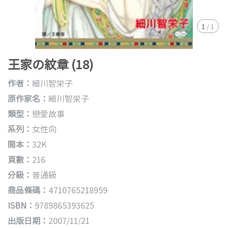
1
/
1
王家の紋章 (18)
作者：
細川智栄子
原作家名：
細川智栄子
類型：
戀愛故事
系列：
女性向
開本：
32K
頁數：
216
分級：
普通級
商品條碼：
4710765218959
ISBN：
9789865393625
出版日期：
2007/11/21