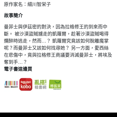
原作家名：細川智栄子
故事簡介
曼菲士與伊茲密的對決，因為拉格修王的到來而中
斷。 被沙漠盜賊擄走的凱羅爾，趁著沙漠盜賊喝得
爛醉時逃走，然而…？ 凱羅爾究竟該如何脫離魔掌
呢？而曼菲士又該如何找尋她？ 另一方面，愛西絲
在悲傷中，竟與拉格修王商議要消滅曼菲士，將埃及
奪到手…？
電子書這邊買