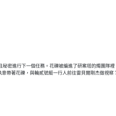
且秘密進行下一個任務。花礫被編進了研案塔的燭團隊裡
至執意帶著花礫，與輪貳號艇一行人前往雷貝爾剛杰做視察