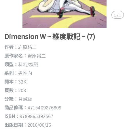
1
/
1
Dimension W ~ 維度戰記 ~ (7)
作者：
岩原祐二
原作家名：
岩原裕二
類型：
科幻/機戰
系列：
男性向
開本：
32K
頁數：
208
分級：
普通級
商品條碼：
4715409876809
ISBN：
9789865392567
出版日期：
2016/06/16