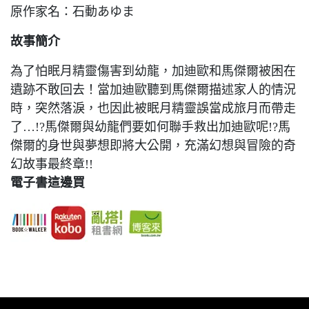
原作家名：石動あゆま
故事簡介
為了怕眠月精靈傷害到幼龍，加迪歐和馬傑爾被困在
遺跡不敢回去！當加迪歐聽到馬傑爾描述家人的情況
時，突然落淚，也因此被眠月精靈誤當成旅月而帶走
了…!?馬傑爾與幼龍們要如何聯手救出加迪歐呢!?馬
傑爾的身世與夢想即將大公開，充滿幻想與冒險的奇
幻故事最終章!!
電子書這邊買