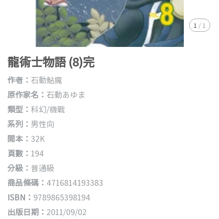
1
/
1
龍術士物語 (8)完
作者：
石動鮎魔
原作家名：
石動あゆま
類型：
科幻/機戰
系列：
男性向
開本：
32K
頁數：
194
分級：
普通級
商品條碼：
4716814193383
ISBN：
9789865398194
出版日期：
2011/09/02