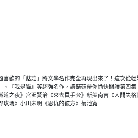
超喜歡的「菇菇」將文學名作完全再現出來了！這次從輕
』、『我是貓』等超強名作，讓菇菇帶你愉快閱讀第四集
鐵道之夜》宮沢賢治《來去買手套》新美南吉《人間失格
野玫瑰》小川未明《恩仇的彼方》菊池寬