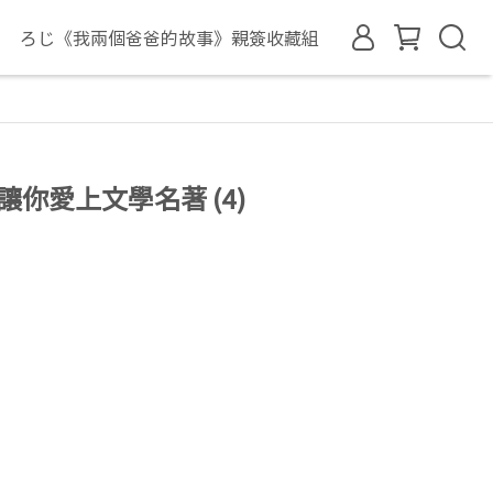
ろじ《我兩個爸爸的故事》親簽收藏組
你愛上文學名著 (4)