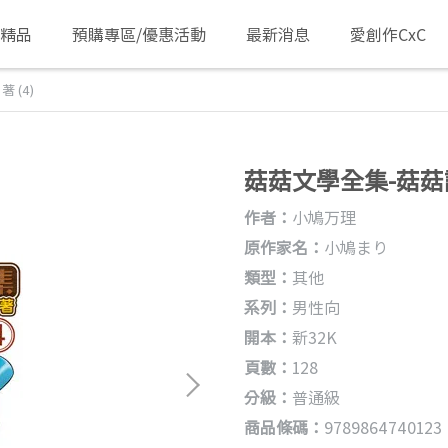
/精品
預購專區/優惠活動
最新消息
愛創作CxC
 (4)
菇菇文學全集-菇菇讓
作者：
小鳩万理
原作家名：
小鳩まり
類型：
其他
系列：
男性向
開本：
新32K
頁數：
128
分級：
普通級
商品條碼：
9789864740123