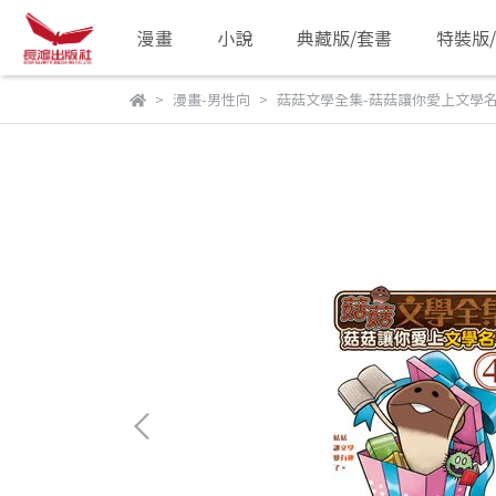
漫畫
小說
典藏版/套書
特裝版
漫畫-男性向
菇菇文學全集-菇菇讓你愛上文學名著