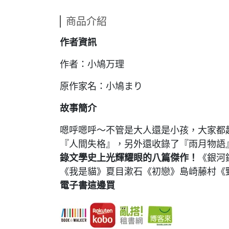
商品介紹
作者資訊
作者：小鳩万理
原作家名：小鳩まり
故事簡介
嗯呼嗯呼～不管是大人還是小孩，大家都
『人間失格』，另外還收錄了『雨月物語
錄文學史上光輝耀眼的八篇傑作！
《銀河
《我是貓》夏目漱石《初戀》島崎藤村《
電子書這邊買