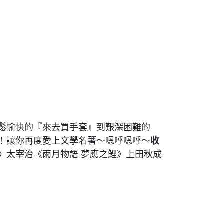
鬆愉快的『來去買手套』到艱深困難的
！讓你再度愛上文學名著～嗯呼嗯呼～
收
》太宰治《雨月物語 夢應之鯉》上田秋成