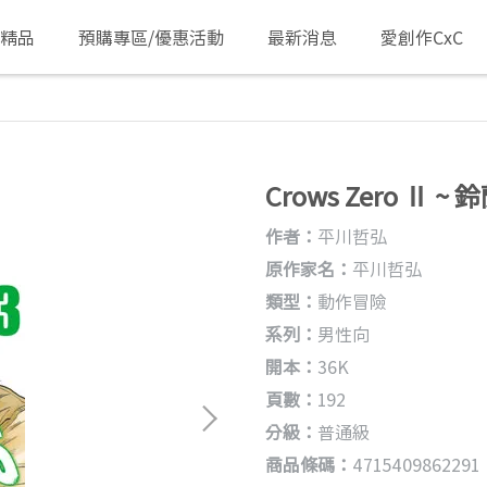
/精品
預購專區/優惠活動
最新消息
愛創作CxC
Crows Zero Ⅱ ~ 鈴
作者：
平川哲弘
原作家名：
平川哲弘
類型：
動作冒險
系列：
男性向
開本：
36K
頁數：
192
分級：
普通級
商品條碼：
4715409862291