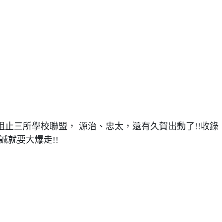
阻止三所學校聯盟， 源治、忠太，還有久賀出動了!!收錄
誠就要大爆走!!