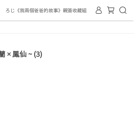
ろじ《我兩個爸爸的故事》親簽收藏組
蘭 × 鳳仙 ~ (3)