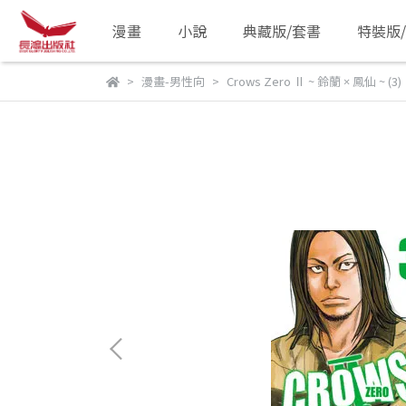
漫畫
小說
典藏版/套書
特裝版
漫畫-男性向
Crows Zero Ⅱ ~ 鈴蘭 × 鳳仙 ~ (3)