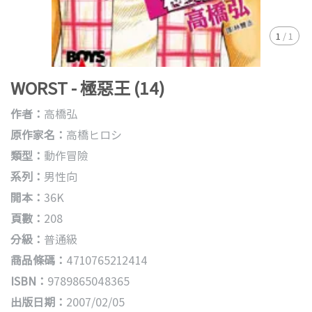
1
/
1
WORST - 極惡王 (14)
作者：
高橋弘
原作家名：
高橋ヒロシ
類型：
動作冒險
系列：
男性向
開本：
36K
頁數：
208
分級：
普通級
商品條碼：
4710765212414
ISBN：
9789865048365
出版日期：
2007/02/05