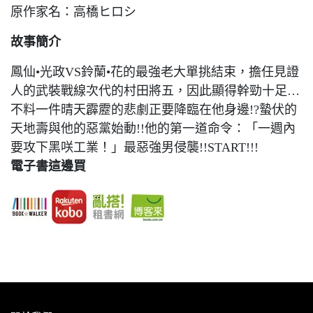
原作家名：高橋ヒロシ
故事簡介
鳳仙•光政VS鈴蘭•花的最強老大單挑結束，擔任見證
人的武裝戰線次代的村田將五，因此顯得幹勁十足…
不料一件晴天霹靂的悲劇正要降臨在他身邊!?蟄伏的
天地壽與他的惡黨始動!!他的第一道命令：「一週內
要攻下黑咲工業！」最惡強男侵襲!!START!!!
電子書這邊買