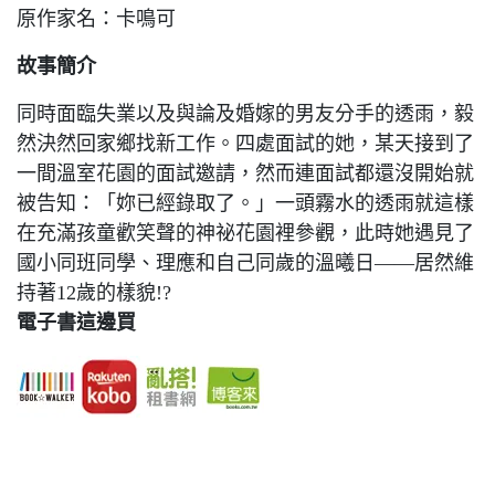
原作家名：卡鳴可
故事簡介
同時面臨失業以及與論及婚嫁的男友分手的透雨，毅
然決然回家鄉找新工作。四處面試的她，某天接到了
一間溫室花園的面試邀請，然而連面試都還沒開始就
被告知：「妳已經錄取了。」一頭霧水的透雨就這樣
在充滿孩童歡笑聲的神祕花園裡參觀，此時她遇見了
國小同班同學、理應和自己同歲的溫曦日——居然維
持著12歲的樣貌!?
電子書這邊買