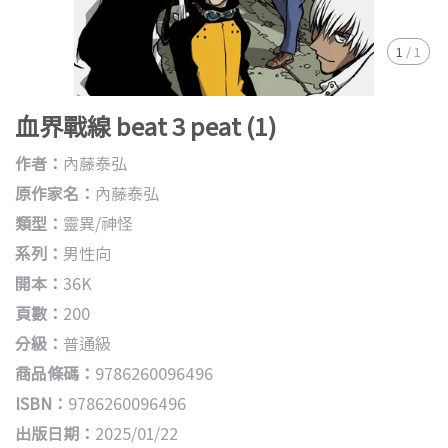
1
/
1
血界戰線 beat 3 peat (1)
作者：
內藤泰弘
原作家名：
內藤泰弘
類型：
靈異/神怪
系列：
男性向
開本：
36K
頁數：
200
分級：
普通級
商品條碼：
9786260096496
ISBN：
9786260096496
出版日期：
2025/01/22