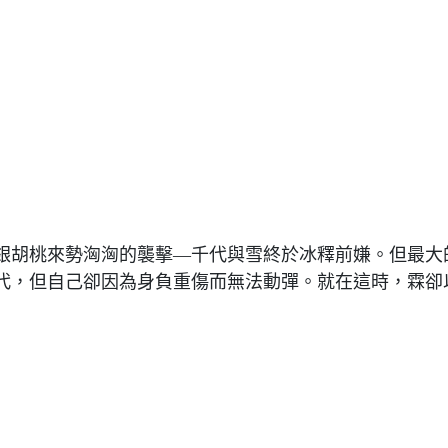
銀胡桃來勢洶洶的襲擊—千代與雪終於冰釋前嫌。但最大
代，但自己卻因為身負重傷而無法動彈。就在這時，霖卻