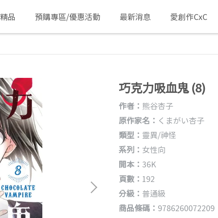
/精品
預購專區/優惠活動
最新消息
愛創作CxC
巧克力吸血鬼 (8)
作者：
熊谷杏子
原作家名：
くまがい杏子
類型：
靈異/神怪
系列：
女性向
開本：
36K
頁數：
192
分級：
普通級
商品條碼：
9786260072209