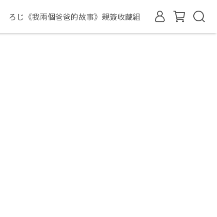
ろじ《我兩個爸爸的故事》親簽收藏組