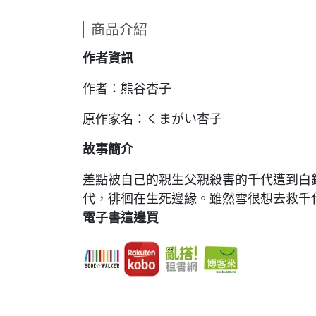
商品介紹
作者資訊
作者：熊谷杏子
原作家名：くまがい杏子
故事簡介
差點被自己的親生父親殺害的千代遭到白
代，徘徊在生死邊緣。雖然雪很想去救千
電子書這邊買