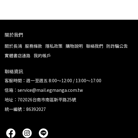
關於我們
關於長鴻
服務條款
隱私政策
購物說明
聯絡我們
防詐騙公告
實體書店通路
我的帳戶
聯絡資訊
客服時間：週一至週五 8:00～12:00 / 13:00～17:00
信箱：service@mail.egmanga.com.tw
地址：702026台南市南區新平路25號
統一編號：86392027