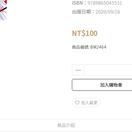
ISBN：
9789865045531
出版日期：
2020/09/16
NT$100
商品編號:
BM2464
加入購物車
加入最愛
商品介紹