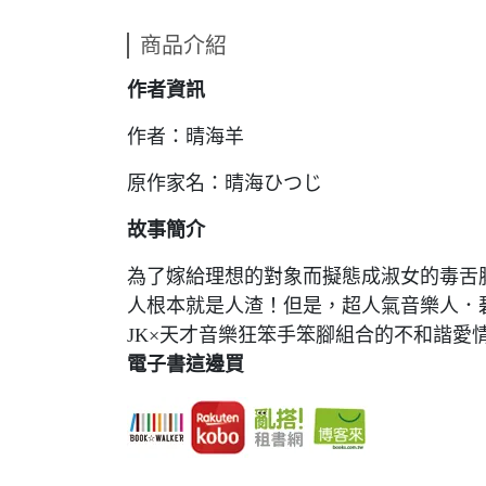
商品介紹
作者資訊
作者：晴海羊
原作家名：晴海ひつじ
故事簡介
為了嫁給理想的對象而擬態成淑女的毒舌
人根本就是人渣！但是，超人氣音樂人．
JK×天才音樂狂笨手笨腳組合的不和諧愛
電子書這邊買