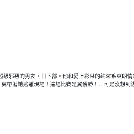
超級邪惡的男友‧日下部。他和愛上彩葉的純潔系爽朗情
，翼帶著她逃離現場！這場比賽是翼獲勝！…可是沒想到逃