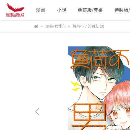
漫畫
小說
典藏版/套書
特裝版
漫畫-女性向
負荷不了的男友 (3)