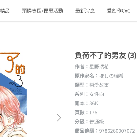
/精品
預購專區/優惠活動
最新消息
愛創作CxC
負荷不了的男友 (3)
作者：
星野瑞希
原作家名：
ほしの瑞希
類型：
戀愛故事
系列：
女性向
開本：
36K
頁數：
176
分級：
普通級
商品條碼：
9786260007072