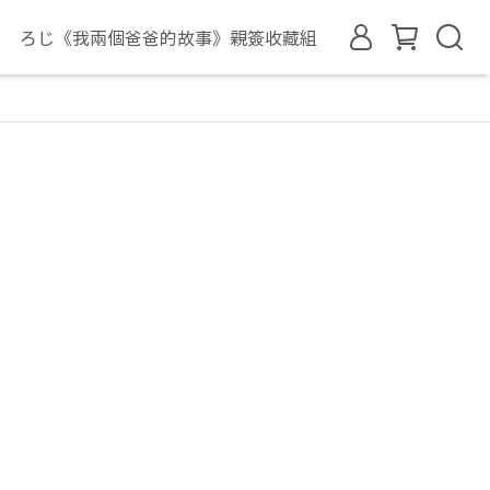
ろじ《我兩個爸爸的故事》親簽收藏組