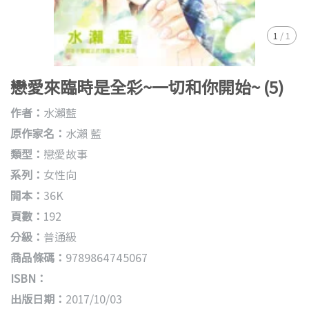
1
/
1
戀愛來臨時是全彩~一切和你開始~ (5)
作者：
水瀨藍
原作家名：
水瀨 藍
類型：
戀愛故事
系列：
女性向
開本：
36K
頁數：
192
分級：
普通級
商品條碼：
9789864745067
ISBN：
出版日期：
2017/10/03