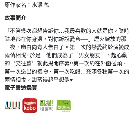
原作家名：水瀨 藍
故事簡介
「不管幾次都想告訴你…我最喜歡的人就是你。隨時
隨地都在你身邊，對你訴說愛意──」煙火綻放的那
一夜，麻白向青人告白了。第一次的戀愛終於演變成
兩情相悅!!於是…他們成為了〝男女朋友〞。超心動
的〝交往篇〞就此揭開序幕!!第一次約在外面碰頭、
第一次送出的禮物、第一次吃醋…充滿各種第一次的
兩情相悅，甜蜜得超乎想像♥
電子書這邊買