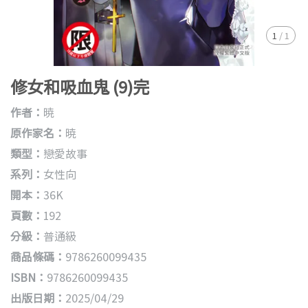
1
/
1
修女和吸血鬼 (9)完
作者：
暁
原作家名：
暁
類型：
戀愛故事
系列：
女性向
開本：
36K
頁數：
192
分級：
普通級
商品條碼：
9786260099435
ISBN：
9786260099435
出版日期：
2025/04/29