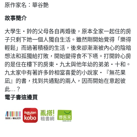
原作家名：華谷艶
故事簡介
大學生‧鈴的父母各自再婚後，原本全家一起住的房
子只剩下她一個人獨自生活。雖然剛開始覺得「樂得
輕鬆」而過著積極的生活，後來卻漸漸被內心的陰暗
想法和孤獨給打敗，開始變得食不下嚥。打開鈴心房
的是住在樓下的房東‧九太與他年幼的弟弟‧十和。
九太家中有著許多鈴相當喜愛的小說家‧『無花果
凪』的書，找到共通點的兩人，因而開始在意起彼
此…？
電子書這邊買