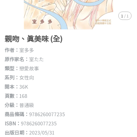
1
/
1
親吻、真美味 (全)
作者：
室多多
原作家名：
室たた
類型：
戀愛故事
系列：
女性向
開本：
36K
頁數：
168
分級：
普通級
商品條碼：
9786260077235
ISBN：
9786260077235
出版日期：
2023/05/31