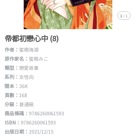
1
/
1
帝都初戀心中 (8)
作者：
蜜樹海湖
原作家名：
蜜樹みこ
類型：
戀愛故事
系列：
女性向
開本：
36K
頁數：
168
分級：
普通級
商品條碼：
9786260061593
ISBN：
9786260061593
出版日期：
2021/12/15