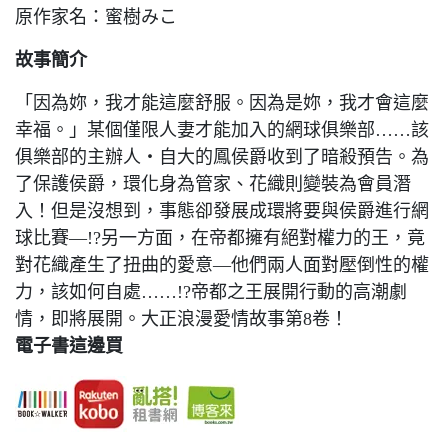
原作家名：蜜樹みこ
故事簡介
「因為妳，我才能這麼舒服。因為是妳，我才會這麼
幸福。」某個僅限人妻才能加入的網球俱樂部……該
俱樂部的主辦人‧自大的鳳侯爵收到了暗殺預告。為
了保護侯爵，環化身為管家、花織則變裝為會員潛
入！但是沒想到，事態卻發展成環將要與侯爵進行網
球比賽—!?另一方面，在帝都擁有絕對權力的王，竟
對花織產生了扭曲的愛意—他們兩人面對壓倒性的權
力，該如何自處……!?帝都之王展開行動的高潮劇
情，即將展開。大正浪漫愛情故事第8卷！
電子書這邊買